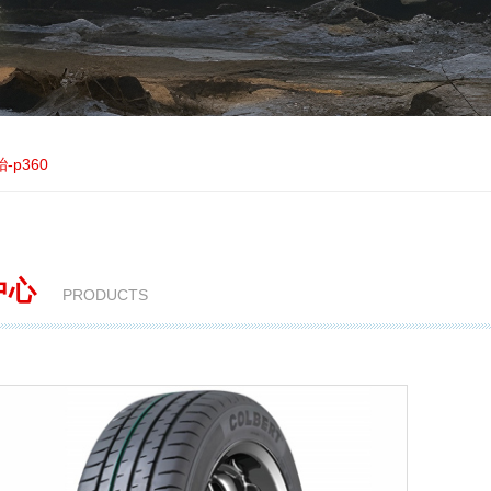
-p360
中心
PRODUCTS